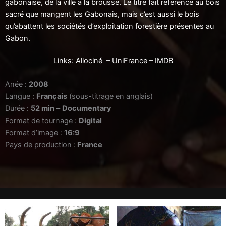
gabonaise, de la ville à la brousse. Le titre fait référence au bois
sacré que mangent les Gabonais, mais c’est aussi le bois
qu’abattent les sociétés d’exploitation forestière présentes au
Gabon.
Links:
Allociné
–
UniFrance
– IMDB
Anée :
2008
Langue :
Français
(sous-titrage en anglais)
Durée :
52 min
–
Documentary
Format de tournage :
Digital
Format d’image :
16:9
Pays de production :
France