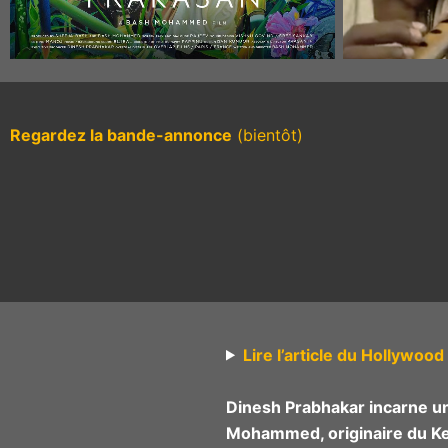
Regardez la bande-annonce
(bientôt)
Lire l’article du Hollywoo
Dinesh Prabhakar incarne u
Mohammed, originaire du Ke