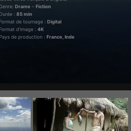
Genre:
Drame
–
Fiction
Durée :
85 min
Format de tournage :
Digital
Format d’image :
4K
Pays de production :
France
,
Inde