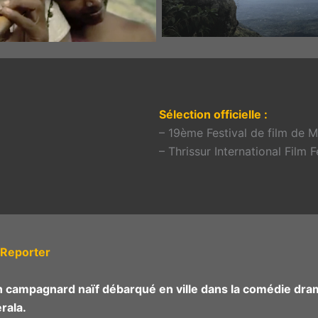
Sélection officielle :
– 19ème Festival de film de 
– Thrissur International Film F
d Reporter
n campagnard naïf débarqué en ville dans la comédie dra
rala.