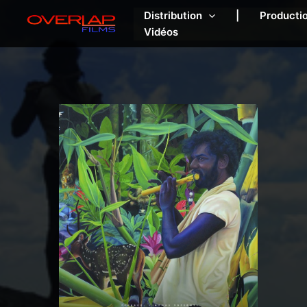
Aller
Distribution
|
Producti
au
Vidéos
contenu