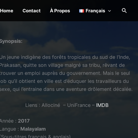
Reche
Home
Contact
À Propos
Français
Synopsis:
Un jeune indigène des forêts tropicales du sud de l’Inde,
Prakasan, quitte son village malgré sa tribu, rêvant de
trouver un emploi auprès du gouvernement. Mais le seul
job qu’il obtient en ville est d’éduquer les travailleurs du
sexe, qui l’entraine dans une aventure drôlement décalée.
Liens : Allociné – UniFrance –
IMDB
Année :
2017
Langue :
Malayalam
(Sous-titres français & anglais)