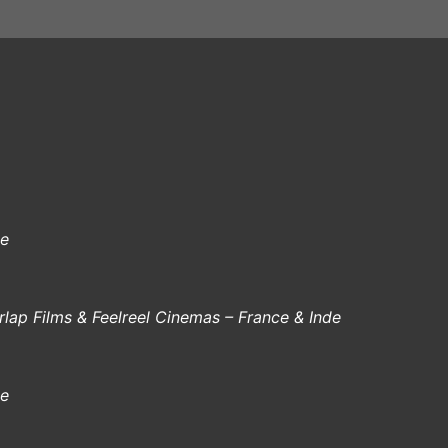
de
rlap Films & Feelreel Cinemas
– France & Inde
de