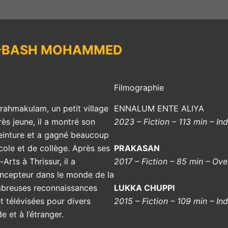
BASH MOHAMMED
r
Filmographie
rahmakulam, un petit village
ENNALUM ENTE ALIYA
rès jeune, il a montré son
2023 – Fiction – 113 min – In
 peinture et a gagné beaucoup
école et de collège. Après ses
PRAKASAN
rts à Thrissur, il a
2017 – Fiction – 85 min – Ove
ncepteur dans le monde de la
mbreuses reconnaissances
LUKKA CHUPPI
t télévisées pour divers
2015 – Fiction – 109 min – In
e et à l’étranger.