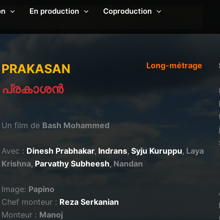
on
En production
Coproduction
Long-métrage
PRAKASAN
പ്രകാശൻ
Un film de
Bash Mohammed
Avec :
Dinesh Prabhakar
,
Indrans
,
Syju Kuruppu
, Laya
Krishna,
Parvathy Subheesh
, Nandan
Image:
Papino
Chef monteur :
Reza Serkanian
Monteur :
Manoj